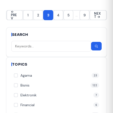
←
NEX
1
2
3
4
5
…
9
PRE
T →
V
SEARCH
TOPICS
Agama
23
Bisnis
122
Elektronik
7
Financial
6