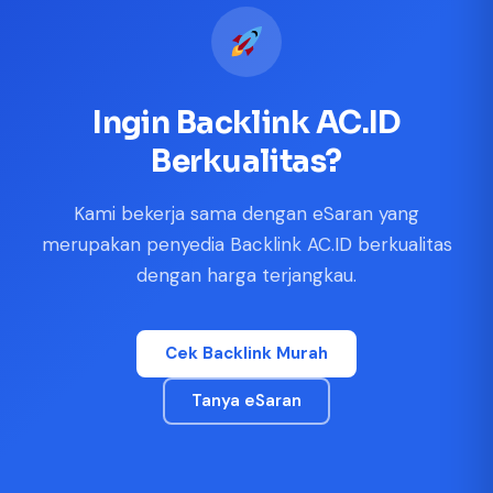
|
giriş
|
|
|
|
|
giriş
|
|
|
|
giriş
|
|
|
|
|
|
|
|
Ingin Backlink AC.ID
Berkualitas?
Kami bekerja sama dengan eSaran yang
merupakan penyedia Backlink AC.ID berkualitas
dengan harga terjangkau.
Cek Backlink Murah
Tanya eSaran