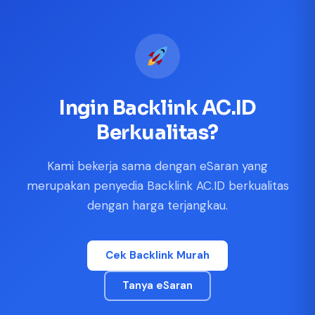
casino
|
|
güncel
giriş
|
|
|
giriş
casino
giriş
şans
casino
levant
şans
şans
|
giriş
casino
giriş
|
|
giriş
casino
|
|
|
|
|
giriş
|
|
|
betting
betting
|
giriş
|
|
|
|
|
giriş
|
|
|
|
giriş
|
|
|
|
|
|
|
|
Ingin Backlink AC.ID
Berkualitas?
Kami bekerja sama dengan eSaran yang
merupakan penyedia Backlink AC.ID berkualitas
dengan harga terjangkau.
Cek Backlink Murah
Tanya eSaran