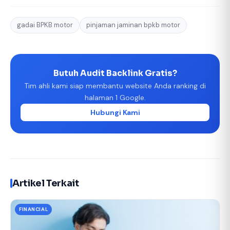
gadai BPKB motor
pinjaman jaminan bpkb motor
Butuh Audit Backlink Gratis?
Tim ahli kami siap membantu website Anda ranking di
halaman 1 Google.
Hubungi Kami
Artikel Terkait
FINANCIAL