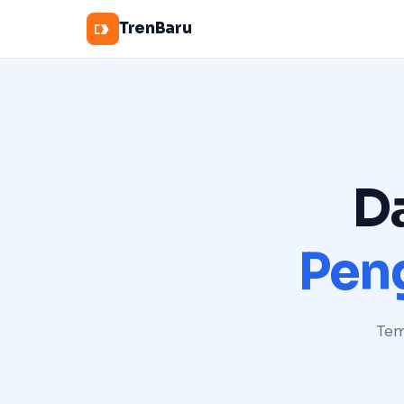
TrenBaru
D
Pen
Tem