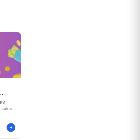
PKB
 solusi
 oleh
i
ti…