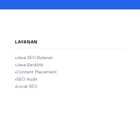
LAYANAN
Jasa SEO Bulanan
Jasa Backlink
Content Placement
SEO Audit
Local SEO