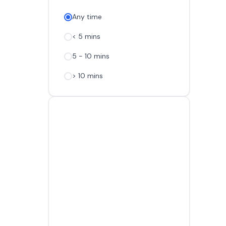
Any time
< 5 mins
5 - 10 mins
> 10 mins