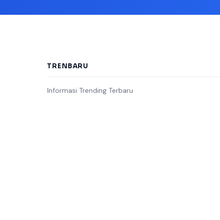
TRENBARU
Informasi Trending Terbaru