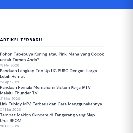
ARTIKEL TERBARU
Pohon Tabebuya Kuning atau Pink, Mana yang Cocok
untuk Taman Anda?
18 Mei 2026
Panduan Lengkap Top Up UC PUBG Dengan Harga
Lebih Hemat
23 Apr 2026
Panduan Pemula Memahami Sistem Kerja IPTV
Melalui Thunder TV
31 Mar 2026
Link Tubidy MP3 Terbaru dan Cara Menggunakannya
04 Mar 2026
Tempat Maklon Skincare di Tangerang yang Siap
Urus BPOM
28 Feb 2026