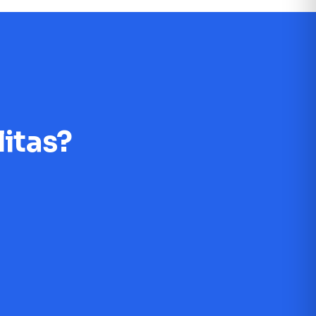
litas?