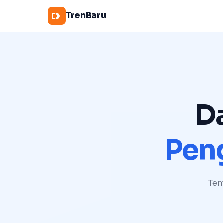
TrenBaru
D
Pen
Tem