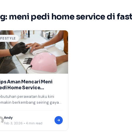
g:
meni pedi home service di fa
IFESTYLE
ips Aman Mencari Meni
edi Home Service
rofesional
ebutuhan perawatan kuku kini
emakin berkembang seiring gaya
idup yang menuntut kepraktisan
an kenyamanan. Meni pedi home
Andy
rvice menjadi solusi…
Feb 3, 2026 • 4 min read