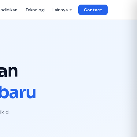
endidikan
Teknologi
Lainnya
Contact
an
baru
k di