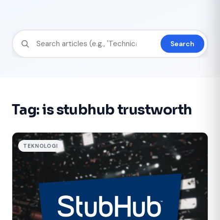
Search
Tag:
is stubhub trustworth
TEKNOLOGI