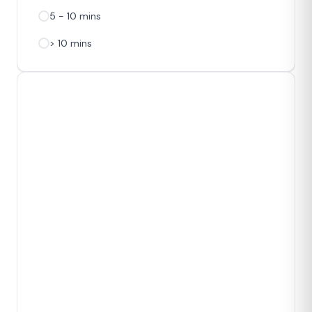
5 - 10 mins
> 10 mins