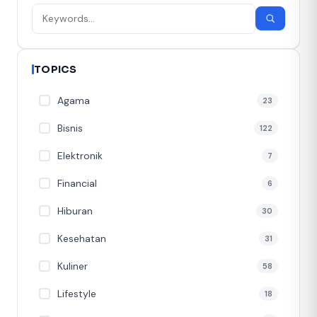
TOPICS
Agama
23
Bisnis
122
Elektronik
7
Financial
6
Hiburan
30
Kesehatan
31
Kuliner
58
Lifestyle
18