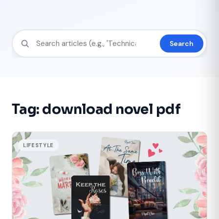
Search
Tag:
download novel pdf
LIFESTYLE