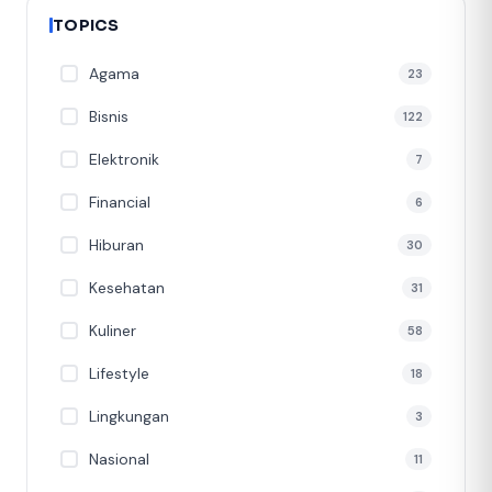
TOPICS
Agama
23
Bisnis
122
Elektronik
7
Financial
6
Hiburan
30
Kesehatan
31
Kuliner
58
Lifestyle
18
Lingkungan
3
Nasional
11