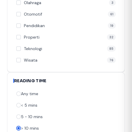
Olahraga
3
Otomotif
61
Pendidikan
19
Properti
32
Teknologi
85
Wisata
76
READING TIME
Any time
< 5 mins
5 - 10 mins
> 10 mins