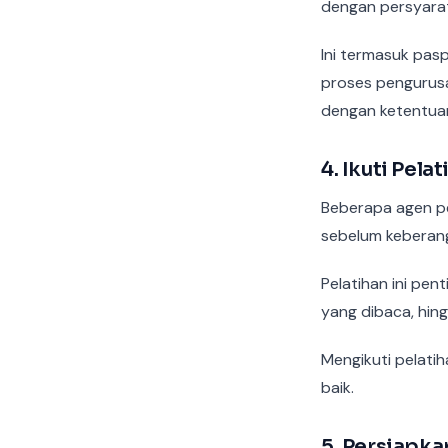
dengan persyara
Ini termasuk pas
proses pengurus
dengan ketentua
4. Ikuti Pel
Beberapa agen pe
sebelum keberan
Pelatihan ini pe
yang dibaca, hing
Mengikuti pelati
baik.
5. Persiapka