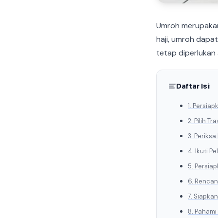
Umroh merupakan 
haji, umroh dapa
tetap diperlukan 
Daftar Isi
1. Persia
2. Pilih T
3. Periks
4. Ikuti 
5. Persia
6. Renca
7. Siapka
8. Paham