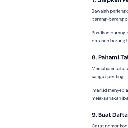
7. Siapkan 
Bawalah perlengk
barang-barang pr
Pastikan barang
batasan barang 
8. Pahami T
Memahami tata ca
sangat penting.
Imani.id menyedi
melaksanakan ib
9. Buat Daft
Catat nomor kont