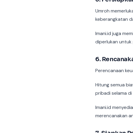
Umroh memerlukan
keberangkatan dan
Imani.id juga me
diperlukan untuk 
6. Rencanak
Perencanaan keua
Hitung semua bia
pribadi selama di
Imani.id menyedi
merencanakan ang