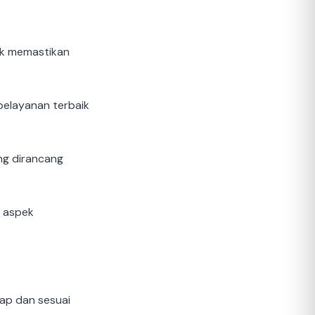
uk memastikan
pelayanan terbaik
ng dirancang
p aspek
ap dan sesuai