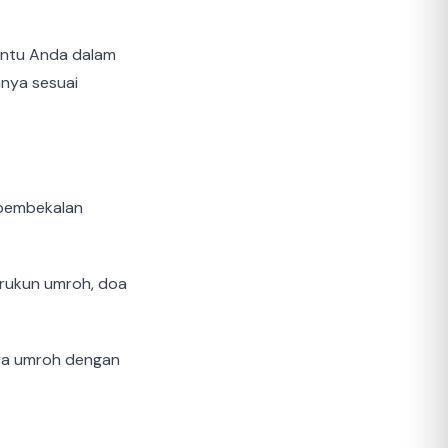
antu Anda dalam
nya sesuai
 pembekalan
 rukun umroh, doa
ara umroh dengan