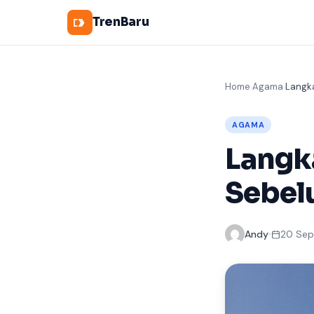
TrenBaru
Home
Agama
Langk
›
›
AGAMA
Langk
Sebel
Andy
20 Sep