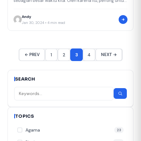
sebagian besar waktu kita. Oleh karena itu, penting untuk
menciptakan suasana yang nyaman…
Andy
Jan 30, 2024 • 4 min read
1
2
3
4
← PREV
NEXT →
SEARCH
TOPICS
Agama
23