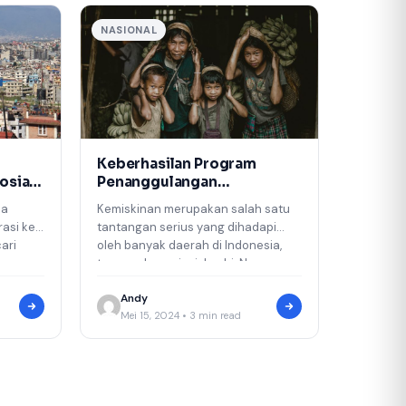
NASIONAL
Keberhasilan Program
osial
Penanggulangan
Kemiskinan di Jambi
na
Kemiskinan merupakan salah satu
asi ke
tantangan serius yang dihadapi
ari
oleh banyak daerah di Indonesia,
p yang
termasuk provinsi Jambi. Namun,
melalui berbagai program…
Andy
Mei 15, 2024 • 3 min read