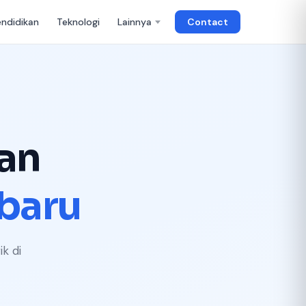
endidikan
Teknologi
Lainnya
Contact
an
baru
k di