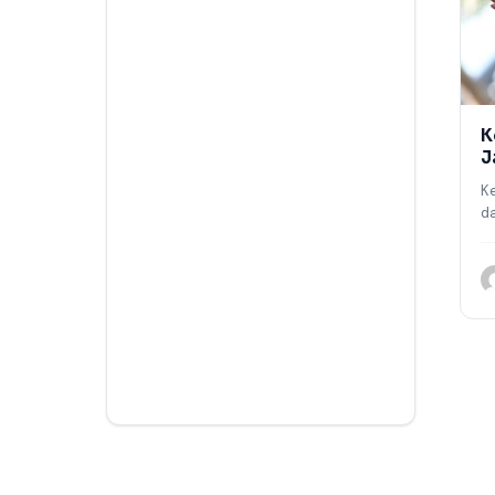
K
J
R
K
J
da
h
a
d
p