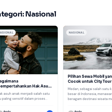
tegori:
Nasional
ASIONAL
NASIONAL
Pilihan Sewa Mobil ya
agaimana
Cocok untuk City Tour
empertahankan Hak Asuh
Medan
Medan, sebagai salah satu 
nak di Pengadilan
ak asuh anak menjadi salah satu
besar di Indonesia, menawa
u paling sensitif dalam proses
beragam destinasi wisata m
erceraian. Ketika pasangan
yang bisa Anda jelajahi. Dari
emutuskan untuk berpisah,
sejarah,…
Andy
Andy