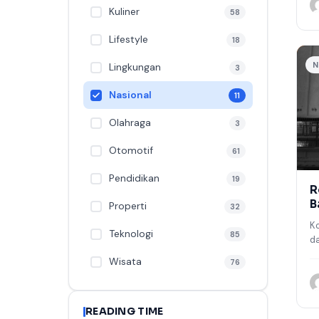
m
Kuliner
58
Lifestyle
18
N
Lingkungan
3
Nasional
11
Olahraga
3
Otomotif
61
Pendidikan
19
R
B
Properti
32
I
Ko
Teknologi
85
d
ko
Wisata
76
sa
Fi
READING TIME