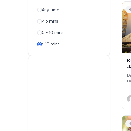
Any time
N
< 5 mins
5 - 10 mins
> 10 mins
K
J
T
D
D
se
m
k
s
N