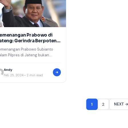
emenangan Prabowo di
ateng: Gerindra Berpotensi
ebut Kursi Gubernur
emenangan Prabowo Subianto
ateng
lam Pilpres di Jateng bukan
anya sekadar kemenangan; itu
dalah pemicu potensial yang
Andy
apat mengubah dinamika
Feb 25, 2024 • 2 min read
ertarungan…
1
2
NEXT 