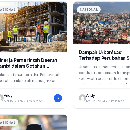
ASIONAL
NASIONAL
Dampak Urbanisasi
Terhadap Perubahan S
inerja Pemerintah Daerah
di Jambi
ambi dalam Setahun
Urbanisasi, fenomena di ma
erakhir
penduduk pedesaan bermigr
alam setahun terakhir, Pemerintah
kota-kota besar untuk menc
aerah Jambi telah menunjukkan
pekerjaan dan peluang hidu
jumlah upaya signifikan dalam
lebih baik, telah…
eningkatkan berbagai aspek
Andy
Andy
ehidupan masyarakat. Mulai dari
Mei 15, 2024 • 3 min read
Mei 15, 2024 • 3 min read
ektor…
ASIONAL