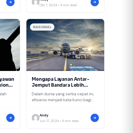
Okt 7, 2024 • 4 min read
NASIONAL
ryawan
Mengapa Layanan Antar-
sional
Jemput Bandara Lebih
Efisien daripada Taksi
alah
Dalam dunia yang serba cepat ini,
efisiensi menjadi kata kunci bagi
tempat
banyak pelancong. Salah satu
sional
aspek penting dalam perjalanan
Andy
n
adalah…
Jun 17, 2024 • 4 min read