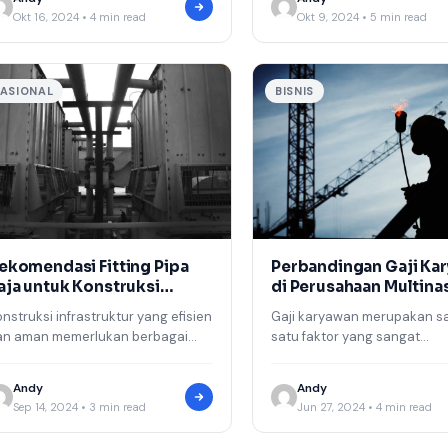
asalah siapa yang…
Okt 16, 2024 • 4 min read
Okt 9, 2024 • 5 min read
ASIONAL
BISNIS
ekomendasi Fitting Pipa
Perbandingan Gaji Ka
aja untuk Konstruksi
di Perusahaan Multina
nfrastruktur
dan Lokal
nstruksi infrastruktur yang efisien
Gaji karyawan merupakan s
an aman memerlukan berbagai
satu faktor yang sangat
mponen berkualitas tinggi, salah
menentukan dalam memilih 
tunya adalah fitting pipa baja.
bekerja. Perusahaan multina
Andy
Andy
tting pipa baja…
dan lokal memiliki perbedaa
Sep 14, 2024 • 3 min read
Jun 27, 2024 • 4 min read
mendasar…