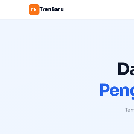
TrenBaru
D
Pen
Tem