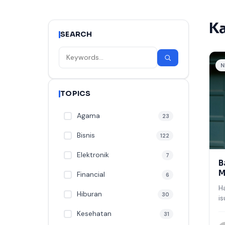
Ka
SEARCH
N
TOPICS
Agama
23
Bisnis
122
Elektronik
7
B
M
Financial
6
A
H
Hiburan
30
is
p
Kesehatan
31
m