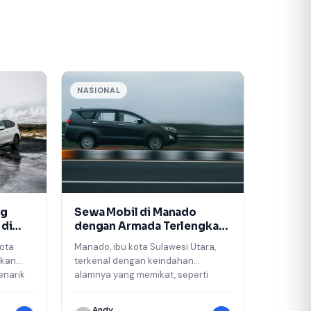
NASIONAL
ng
Sewa Mobil di Manado
 di
dengan Armada Terlengkap
dari Niagatour
kota
Manado, ibu kota Sulawesi Utara,
rkan
terkenal dengan keindahan
enarik
alamnya yang memikat, seperti
 wisata
Bunaken, Taman Laut Manado, serta
pegunungan dan pantai…
Andy