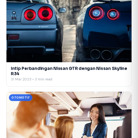
Intip Perbandingan Nissan GTR dengan Nissan Skyline
R34
31 Mar 2023 • 3 min read
OTOMOTIF