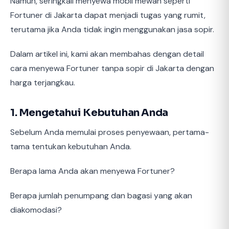
Namun, seringkali menyewa mobil mewah seperti
Fortuner di Jakarta dapat menjadi tugas yang rumit,
terutama jika Anda tidak ingin menggunakan jasa sopir.
Dalam artikel ini, kami akan membahas dengan detail
cara menyewa Fortuner tanpa sopir di Jakarta dengan
harga terjangkau.
1. Mengetahui Kebutuhan Anda
Sebelum Anda memulai proses penyewaan, pertama-
tama tentukan kebutuhan Anda.
Berapa lama Anda akan menyewa Fortuner?
Berapa jumlah penumpang dan bagasi yang akan
diakomodasi?