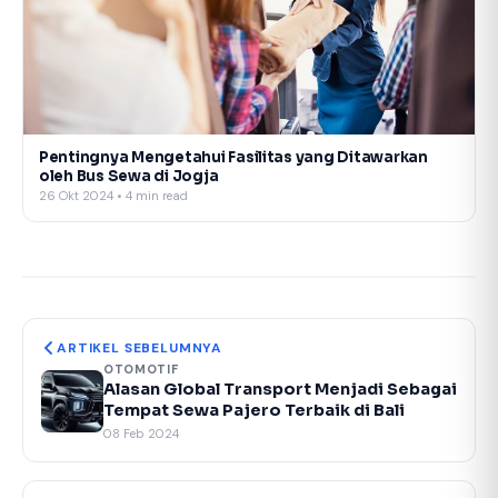
Pentingnya Mengetahui Fasilitas yang Ditawarkan
oleh Bus Sewa di Jogja
26 Okt 2024 • 4 min read
ARTIKEL SEBELUMNYA
OTOMOTIF
Alasan Global Transport Menjadi Sebagai
Tempat Sewa Pajero Terbaik di Bali
08 Feb 2024