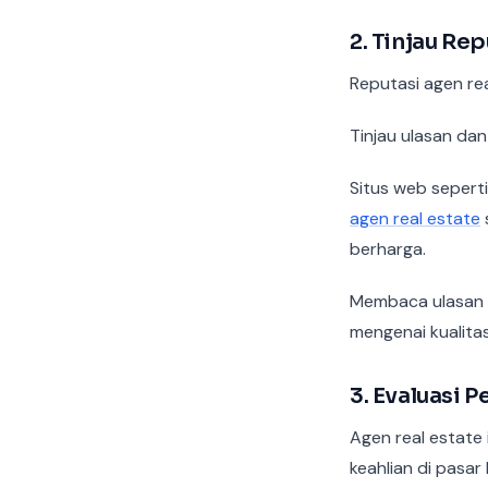
2. Tinjau Re
Reputasi agen re
Tinjau ulasan dan
Situs web sepert
agen real estate
berharga.
Membaca ulasan d
mengenai kualita
3. Evaluasi 
Agen real estate 
keahlian di pasar