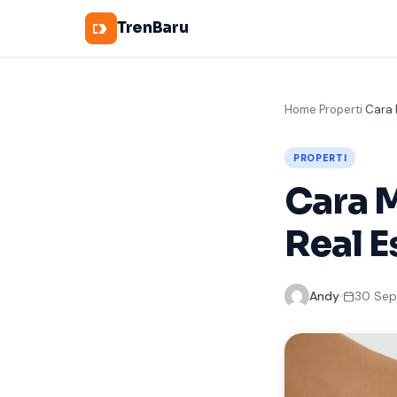
TrenBaru
Home
Properti
Cara 
›
›
PROPERTI
Cara M
Real E
Andy
30 Sep