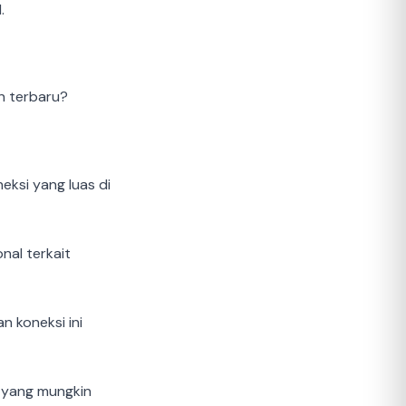
.
n terbaru?
neksi yang luas di
nal terkait
 koneksi ini
 yang mungkin