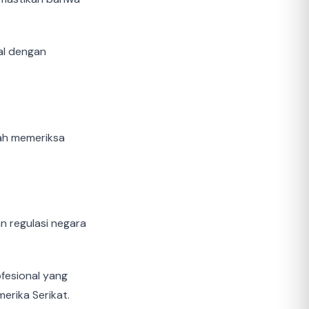
nal dengan
lah memeriksa
n regulasi negara
ofesional yang
merika Serikat.