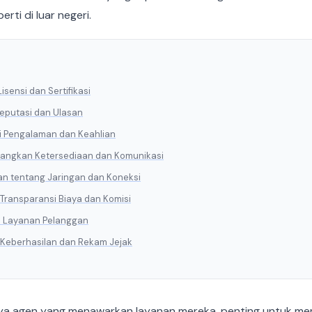
rti di luar negeri.
 Lisensi dan Sertifikasi
 Reputasi dan Ulasan
si Pengalaman dan Keahlian
bangkan Ketersediaan dan Komunikasi
an tentang Jaringan dan Koneksi
a Transparansi Biaya dan Komisi
si Layanan Pelanggan
a Keberhasilan dan Rekam Jejak
a agen yang menawarkan layanan mereka, penting untuk m