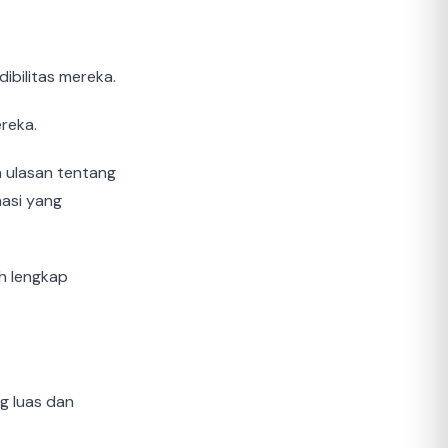
ibilitas mereka.
reka.
 ulasan tentang
masi yang
h lengkap
g luas dan