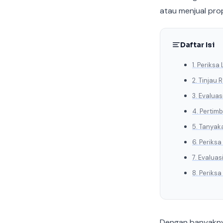
atau menjual prope
Daftar Isi
1. Periksa
2. Tinjau
3. Evalua
4. Pertim
5. Tanyak
6. Periks
7. Evalua
8. Periks
Dengan banyakny