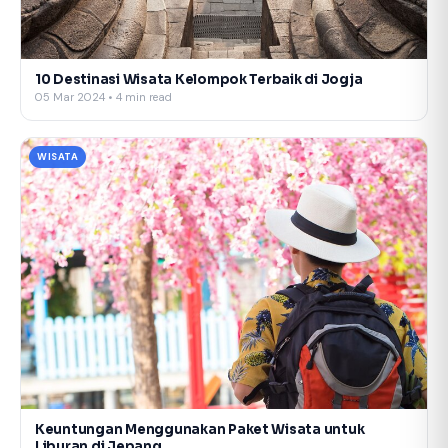
10 Destinasi Wisata Kelompok Terbaik di Jogja
05 Mar 2024 • 4 min read
WISATA
Keuntungan Menggunakan Paket Wisata untuk
Liburan di Jepang