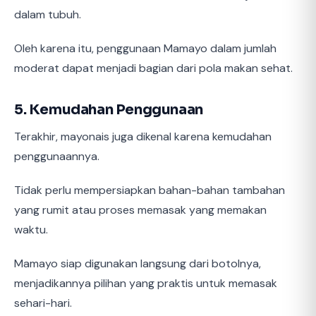
dalam tubuh.
Oleh karena itu, penggunaan Mamayo dalam jumlah
moderat dapat menjadi bagian dari pola makan sehat.
5. Kemudahan Penggunaan
Terakhir, mayonais juga dikenal karena kemudahan
penggunaannya.
Tidak perlu mempersiapkan bahan-bahan tambahan
yang rumit atau proses memasak yang memakan
waktu.
Mamayo siap digunakan langsung dari botolnya,
menjadikannya pilihan yang praktis untuk memasak
sehari-hari.