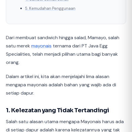
5. Kemudahan Penggunaan
Dari membuat sandwich hingga salad, Mamayo, salah
satu merek
mayonais
ternama dari PT Java Egg
Specialities, telah menjadi pilihan utama bagi banyak
orang.
Dalam artikel ini, kita akan menjelajahi lima alasan
mengapa mayonais adalah bahan yang wajib ada di
setiap dapur.
1. Kelezatan yang Tidak Tertandingi
Salah satu alasan utama mengapa Mayonais harus ada
di setiap dapur adalah karena kelezatannya yang tak