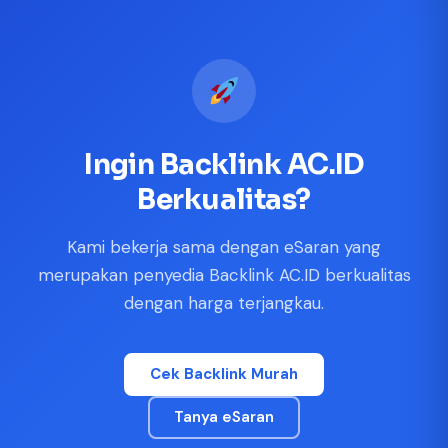
şans
vidobet
vidobet
vidobet
vidobet
casinolevant
casinolevant
casinolevant
vidobet
şans
casinolevant
casino
şans
casino
casino
casino
boostaro
casinolevant
şans
casinolevant
şanscasino
vidobet
vidobet
levant
gorabet
galyabet
gorabet
gorabet
gorabet
vidobet
galyabet
gorabet
gorabet
nigeria
sports
casino
|
|
güncel
giriş
|
|
|
giriş
casino
giriş
şans
casino
levant
şans
şans
|
giriş
casino
giriş
|
|
giriş
casino
|
|
|
|
|
giriş
|
|
|
betting
betting
|
giriş
|
|
|
|
|
giriş
|
|
|
|
giriş
|
|
|
|
|
|
|
|
Ingin Backlink AC.ID
Berkualitas?
Kami bekerja sama dengan eSaran yang
merupakan penyedia Backlink AC.ID berkualitas
dengan harga terjangkau.
Cek Backlink Murah
Tanya eSaran