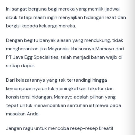
Ini sangat berguna bagi mereka yang memiliki jadwal
sibuk tetapi masih ingin menyajikan hidangan lezat dan
bergizi kepada keluarga mereka.
Dengan begitu banyak alasan yang mendukung, tidak
mengherankan jika Mayonais, khususnya Mamayo dari
PT Java Egg Specialities, telah menjadi bahan wajib di
setiap dapur.
Dari kelezatannya yang tak tertandingi hingga
kemampuannya untuk meningkatkan tekstur dan
konsistensi hidangan, Mamayo adalah pilihan yang
tepat untuk menambahkan sentuhan istimewa pada
masakan Anda.
Jangan ragu untuk mencoba resep-resep kreatif